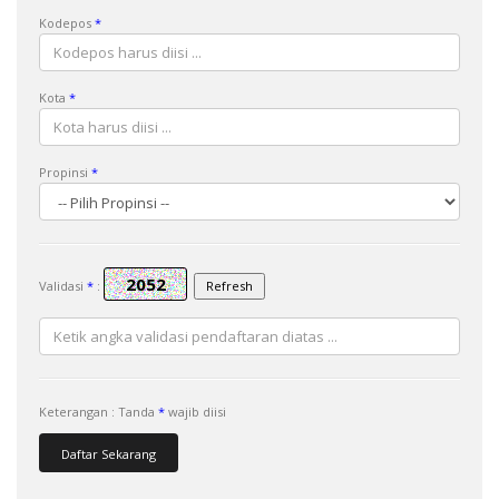
Kodepos
*
Kota
*
Propinsi
*
Validasi
*
:
Keterangan : Tanda
*
wajib diisi
Daftar Sekarang