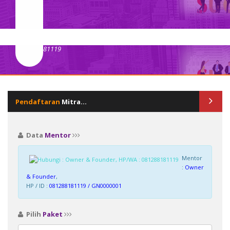
Pendaftaran
Mitra...
Data
Mentor
Mentor
:
Owner
& Founder
,
HP / ID :
081288181119 / GN0000001
Pilih
Paket