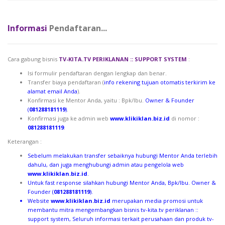
Informasi
Pendaftaran...
Cara gabung bisnis
TV-KITA.TV PERIKLANAN :: SUPPORT SYSTEM
:
Isi formulir pendaftaran dengan lengkap dan benar.
Transfer biaya pendaftaran (
info rekening tujuan otomatis terkirim ke
alamat email Anda
).
Konfirmasi ke Mentor Anda, yaitu : Bpk/Ibu.
Owner & Founder
(
081288181119
)
.
Konfirmasi juga ke admin web
www.klikiklan.biz.id
di nomor :
081288181119
.
Keterangan :
Sebelum melakukan transfer sebaiknya hubungi Mentor Anda terlebih
dahulu, dan juga menghubungi admin atau pengelola web
www.klikiklan.biz.id
.
Untuk fast response silahkan hubungi Mentor Anda, Bpk/Ibu.
Owner &
Founder (
081288181119
)
.
Website
www.klikiklan.biz.id
merupakan media promosi untuk
membantu mitra mengembangkan bisnis
tv-kita.tv periklanan ::
support system
, Seluruh informasi terkait perusahaan dan produk tv-