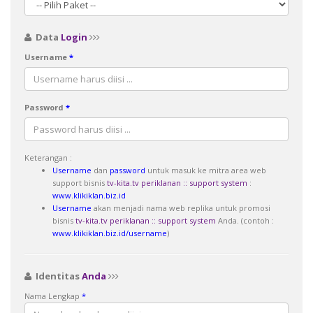
Data
Login
Username
*
Password
*
Keterangan :
Username
dan
password
untuk masuk ke mitra area web
support bisnis
tv-kita.tv periklanan :: support system
:
www.klikiklan.biz.id
Username
akan menjadi nama web replika untuk promosi
bisnis
tv-kita.tv periklanan :: support system
Anda. (contoh :
www.klikiklan.biz.id/
username
)
Identitas
Anda
Nama Lengkap
*