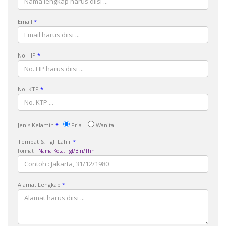
Email
*
No. HP
*
No. KTP
*
Jenis Kelamin
*
Pria
Wanita
Tempat & Tgl. Lahir
*
Format :
Nama Kota, Tgl/Bln/Thn
Alamat Lengkap
*