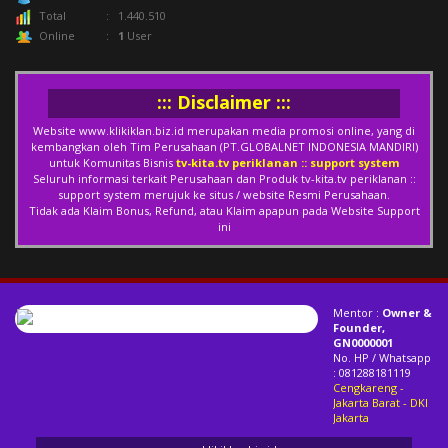
Total
: 1.440.510
Online
:
1
User
::: Disclaimer :::
Website
www.klikiklan.biz.id
merupakan media promosi online, yang di
kembangkan oleh Tim Perusahaan (PT.GLOBALNET INDONESIA MANDIRI)
untuk Komunitas Bisnis
tv-kita.tv periklanan :: support system
Seluruh informasi terkait Perusahaan dan Produk tv-kita.tv periklanan ::
support system merujuk ke situs / website Resmi Perusahaan.
Tidak ada Klaim Bonus, Refund, atau Klaim apapun pada Website Support
ini
Mentor :
Owner &
Founder,
GN0000001
No. HP / Whatsapp
: 081288181119
Cengkareng -
Jakarta Barat
- DKI
Jakarta