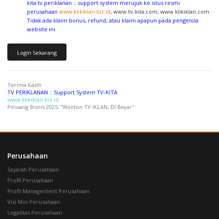
kita.tv periklanan :: support system merujuk ke situs resmi
perusahaan
www.klikiklan.biz.id
,
www.tv-kita.com
,
www.klikiklan.com
.
Tidak ada klaim bonus, refund, atau klaim apapun pada pengelola
website ini
.
Login Sekarang
Terima Kasih
TV PERIKLANAN :: Support System TV-KITA
www.klikiklan.biz.id
Peluang Bisnis 2025. "Nonton TV IKLAN, DI Bayar"
webidaman.com
Perusahaan
Sejarah Perusahaan
Profil Perusahaan
Profil Management Perusahaan
Visi Misi Perusahaan
Legalitas Perusahaan