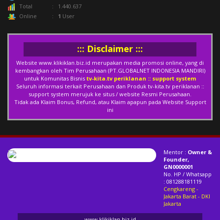
Total
: 1.440.637
Online
:
1
User
::: Disclaimer :::
Website
www.klikiklan.biz.id
merupakan media promosi online, yang di
kembangkan oleh Tim Perusahaan (PT.GLOBALNET INDONESIA MANDIRI)
untuk Komunitas Bisnis
tv-kita.tv periklanan :: support system
Seluruh informasi terkait Perusahaan dan Produk tv-kita.tv periklanan ::
support system merujuk ke situs / website Resmi Perusahaan.
Tidak ada Klaim Bonus, Refund, atau Klaim apapun pada Website Support
ini
Mentor :
Owner &
Founder,
GN0000001
No. HP / Whatsapp
: 081288181119
Cengkareng -
Jakarta Barat
- DKI
Jakarta
www.klikiklan.biz.id