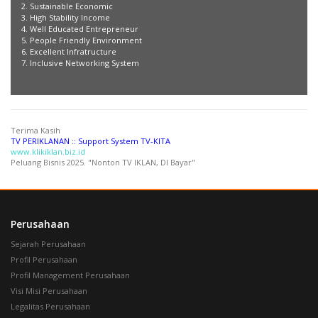
2. Sustainable Economic
3. High Stability Income
4. Well Educated Entrepreneur
5. People Friendly Environment
6. Excellent Infratructure
7. Inclusive Networking System
Terima Kasih
TV PERIKLANAN :: Support System TV-KITA
www.klikiklan.biz.id
Peluang Bisnis 2025. "Nonton TV IKLAN, DI Bayar"
webidaman.com
Perusahaan
Sejarah Perusahaan
Profil Perusahaan
Profil Management Perusahaan
Visi Misi Perusahaan
Legalitas Perusahaan